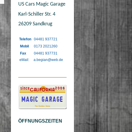
US Cars Magic Garage
Karl-Schiller Str. 4
26209 Sandkrug
Telefon
04481 937721
Mobil
0173 2021260
Fax
04481 937731
eMail: a.begian@web.de
ÖFFNUNGSZEITEN